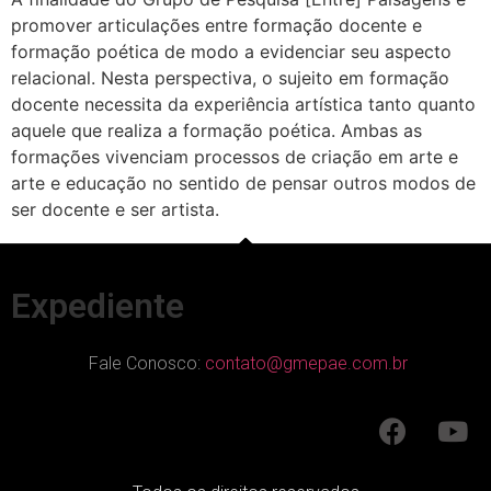
promover articulações entre formação docente e
formação poética de modo a evidenciar seu aspecto
relacional. Nesta perspectiva, o sujeito em formação
docente necessita da experiência artística tanto quanto
aquele que realiza a formação poética. Ambas as
formações vivenciam processos de criação em arte e
arte e educação no sentido de pensar outros modos de
ser docente e ser artista.
Expediente
Fale Conosco:
contato@gmepae.com.br