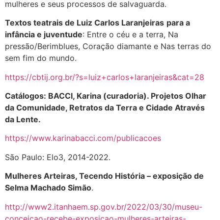
mulheres e seus processos de salvaguarda.
Textos teatrais de Luiz Carlos Laranjeiras
para a
infância e juventude
: Entre o céu e a terra, Na
pressão/Berimblues, Coração diamante e Nas terras do
sem fim do mundo.
https://cbtij.org.br/?s=luiz+carlos+laranjeiras&cat=28
Catálogos: BACCI, Karina (curadoria). Projetos Olhar
da Comunidade, Retratos da Terra e Cidade Através
da Lente.
https://www.karinabacci.com/publicacoes
São Paulo: Elo3, 2014-2022.
Mulheres Arteiras, Tecendo História – exposição de
Selma Machado Simão
.
http://www2.itanhaem.sp.gov.br/2022/03/30/museu-
conceicao-recebe-exposicao-mulheres-arteiras-