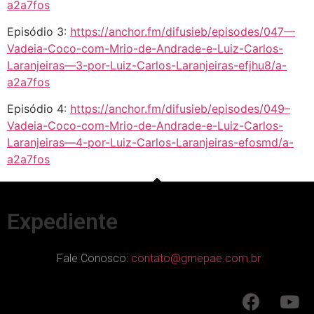
a2a7fos
Episódio 3:
https://anchor.fm/difusieb/episodes/047—
Vadeia-Coco-com-Mrio-de-Andrade-e-Luiz-Carlos-
Laranjeiras—3-por-Luiz-Carlos-Laranjeiras-efjhu8/a-
a2a7fos
Episódio 4:
https://anchor.fm/difusieb/episodes/049–
Vadeia-Coco-com-Mrio-de-Andrade-e-Luiz-Carlos-
Laranjeiras—4-por-Luiz-Carlos-Laranjeiras-efosmd/a-
a2a7fos
Expediente
Fale Conosco:
contato@gmepae.com.br